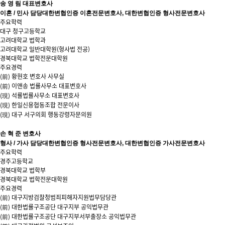
송 영 림
대표변호사
이혼 / 민사 담당
대한변협인증 이혼전문변호사, 대한변협인증 형사전문변호사
주요학력
대구 청구고등학교
고려대학교 법학과
고려대학교 일반대학원(형사법 전공)
경북대학교 법학전문대학원
주요경력
(前) 황현호 변호사 사무실
(前) 이앤송 법률사무소 대표변호사
(現) 석률법률사무소 대표변호사
(現) 한일신용협동조합 전문이사
(現) 대구 서구의회 행동강령자문의원
손 혁 준
변호사
형사 / 가사 담당
대한변협인증 형사전문변호사, 대한변협인증 가사전문변호사
주요학력
경주고등학교
경북대학교 법학부
경북대학교 법학전문대학원
주요경력
(前) 대구지방검찰청범죄피해자지원법무담당관
(前) 대한법률구조공단 대구지부 공익법무관
(前) 대한법률구조공단 대구지부서부출장소 공익법무관