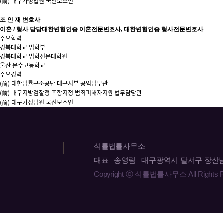
(前) 대구가정법원 국선보조인
조 인 재
변호사
이혼 / 형사 담당
대한변협인증 이혼전문변호사, 대한변협인증 형사전문변호사
주요학력
경북대학교 법학부
경북대학교 법학전문대학원
울산 문수고등학교
주요경력
(前) 대한법률구조공단 대구지부 공익법무관
(前) 대구지방검찰청 포항지청 범죄피해자지원 법무담당관
(前) 대구가정법원 국선보조인
석률법률사무소
대표 : 송영림 대구광역시 달서구 장산남로 21 
Copyright ⓒ 석률법률사무소 All Rights R